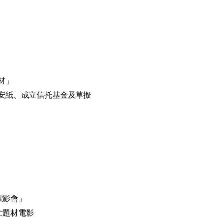
材」
安紙、成立信托基金及草擬
電影會」
亡題材電影