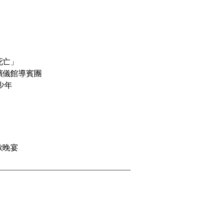
死亡」
殯儀館導賓團
少年
月
款晚宴