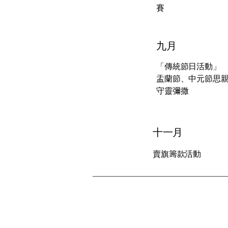
賽
九月
「傳統節日活動」
盂蘭節、中元節思
守靈彌撒
十一月
賣旗籌款活動