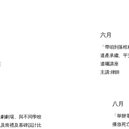
六月
「帶咱到落棺
遺產承繼、平
遺囑講座
展
主講:律師
八月
「舉辦
話劇劇場、與不同學校
播放死
以及喪禮及慕碑設計比