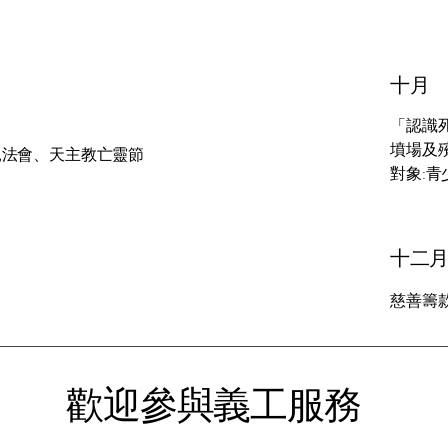
​十月
「認識
墳場及
親法會、天主教亡靈節
對象:青
十二
慈善籌
歡迎參與義工服務